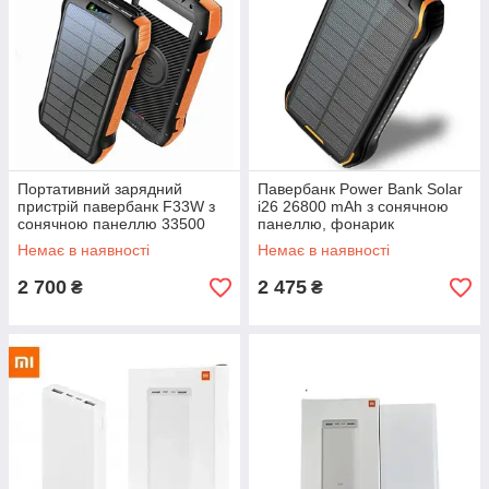
Портативний зарядний
Павербанк Power Bank Solar
пристрій павербанк F33W з
i26 26800 mAh з сонячною
сонячною панеллю 33500
панеллю, фонарик
mAh
Немає в наявності
Немає в наявності
2 700
2 475
₴
₴