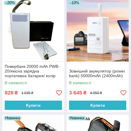
–20%
–10%
Повербанк 20000 mAh PWB-
20/якісна зарядна
Зовнішній акумулятор (power
портативна батарея/ колір
bank) 50000mAh (2400mAh)
білий
В наявності
В наявності
828
3 645
₴
₴
1 035 ₴
4 050 ₴
Купити
Купити
Новинка
Новинка