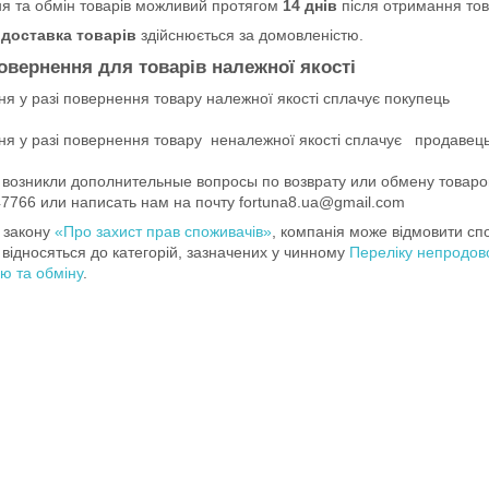
я та обмін товарів можливий протягом
14 днів
після отримання тов
доставка товарів
здійснюється за домовленістю.
овернення для товарів належної якості
я у разі повернення товару належної якості сплачує покупець

я у разі повернення товару  неналежної якості сплачує   продавець
 возникли дополнительные вопросы по возврату или обмену товаров
7766 или написать нам на почту fortuna8.ua@gmail.com
о закону
«Про захист прав споживачів»
, компанія може відмовити спо
відносяться до категорій, зазначених у чинному
Переліку непродово
ю та обміну
.