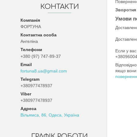
Поверненн
КОНТАКТИ
Зворотня 
Умови п
ФОРТУНА
Доставленн
Доставленн
Ангеліна
Если у вас
+380 (97) 747-89-37
+38096004
Відповідн
якщо вони 
fortuna8.ua@gmail.com
поверненн
+380977478937
+380977478937
Вільямса, 86, Одеса, Україна
ГРАФІК РОБОТИ