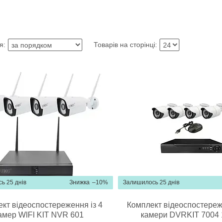
ь 25 днів
–10%
Залишилось 25 днів
кт відеоспостереження із 4
Комплект відеоспостереж
амер WIFI KIT NVR 601
камери DVRKIT 7004 