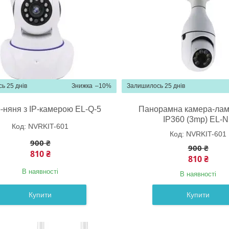
ь 25 днів
–10%
Залишилось 25 днів
-няня з IP-камерою EL-Q-5
Панорамна камера-лам
IP360 (3mp) EL-N
NVRKIT-601
NVRKIT-601
900 ₴
900 ₴
810 ₴
810 ₴
В наявності
В наявності
Купити
Купити