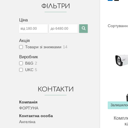
ФІЛЬТРИ
Ціна
Акція
Товари зі знижками
14
Виробник
B&G
2
UKC
5
КОНТАКТИ
Залишилос
ФОРТУНА
Компле
Ангеліна
к