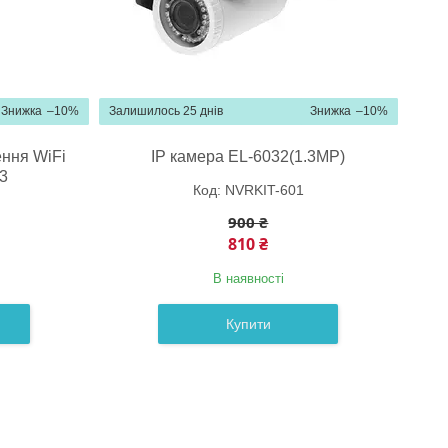
–10%
Залишилось 25 днів
–10%
ння WiFi
IP камера EL-6032(1.3MP)
3
NVRKIT-601
900 ₴
810 ₴
В наявності
Купити