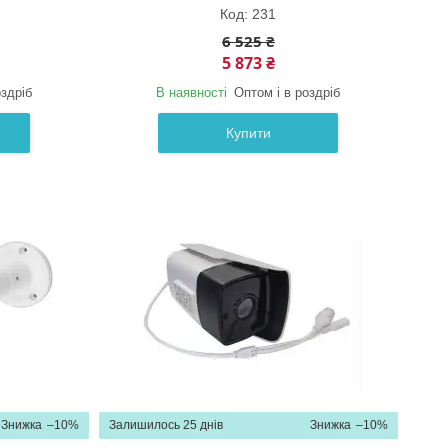
231
6 525 ₴
5 873 ₴
оздріб
В наявності
Оптом і в роздріб
Купити
–10%
Залишилось 25 днів
–10%