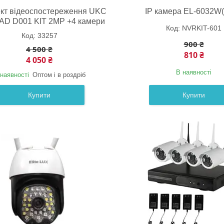
кт відеоспостереження UKC
IP камера EL-6032W
D D001 KIT 2MP +4 камери
NVRKIT-601
33257
900 ₴
4 500 ₴
810 ₴
4 050 ₴
В наявності
наявності
Оптом і в роздріб
Купити
Купити