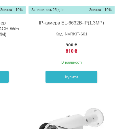
–10%
Залишилось 25 днів
–10%
мер
IP-камера EL-6632B-IP(1.3MP)
4CH WiFi
NVRKIT-601
2M)
900 ₴
810 ₴
В наявності
Купити