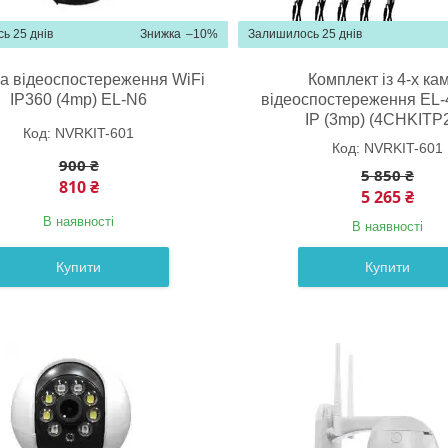
ь 25 днів
–10%
Залишилось 25 днів
а відеоспостереження WiFi
Комплект із 4-х ка
IP360 (4mp) EL-N6
відеоспостереження EL-
IP (3mp) (4CHKITP
NVRKIT-601
NVRKIT-601
900 ₴
5 850 ₴
810 ₴
5 265 ₴
В наявності
В наявності
Купити
Купити