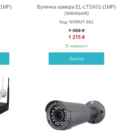
(1MP)
Вулична камера EL-LTSX01-(1MP)
(зовнішня)
NVRKIT-601
1 350 ₴
1 215 ₴
В наявності
Купити