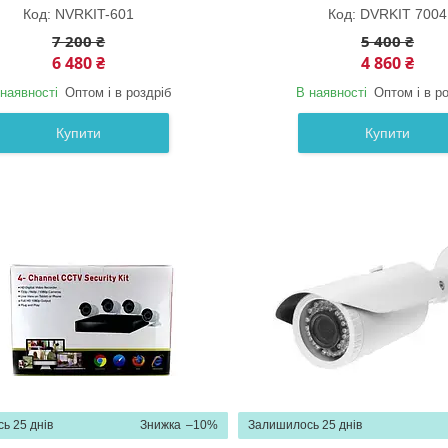
NVRKIT-601
DVRKIT 7004
7 200 ₴
5 400 ₴
6 480 ₴
4 860 ₴
наявності
Оптом і в роздріб
В наявності
Оптом і в р
Купити
Купити
ь 25 днів
–10%
Залишилось 25 днів