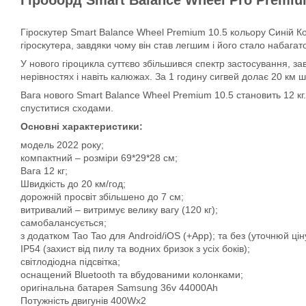
Гіроскутер Smart Balance Wheel Premium 10.5 кольору Синій 
гіроскутера, завдяки чому він став легшим і його стало набага
У нового гіроцикла суттєво збільшився спектр застосування, за
нерівностях і навіть калюжах. За 1 годину сигвей долає 20 км ш
Вага нового Smart Balance Wheel Premium 10.5 становить 12 кг
спуститися сходами.
Основні характеристики:
модель 2022 року;
компактний – розміри 69*29*28 см;
Вага 12 кг;
Швидкість до 20 км/год;
дорожній просвіт збільшено до 7 см;
витривалий – витримує велику вагу (120 кг);
самобалансується;
з додатком Tao Tao для Android/iOS (+App); та без (уточнюй цін
IP54 (захист від пилу та водних бризок з усіх боків);
світлодіодна підсвітка;
оснащений Bluetooth та вбудованими колонками;
оригінальна батарея Samsung 36v 44000Ah
Потужність двигунів 400Wx2