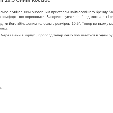
Космос є унікальним оновленим пристроєм наймасовішого бренду Sm
то комфортніше переносити. Використовувати гіроборд можна, як і ра
вдяки його збільшеним колесам з розміром 10.5". Тепер на ньому мо
ляху.
. Через зміни в корпусі, гіроборд тепер легко поміщається в одній 
у)