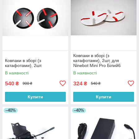
Ковпаки в зборі (з
Ковпаки в зборі (з
катафотами), 2шт, для
катафотами), 2шт.
Ninebot Mini Pro Білий6
В наявності
В наявності
540
324
₴
₴
900 ₴
540 ₴
Купити
Купити
–40%
–40%