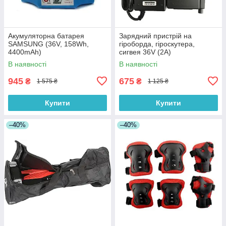
Акумуляторна батарея
Зарядний пристрій на
SAMSUNG (36V, 158Wh,
гіроборда, гіроскутера,
4400mAh)
сигвея 36V (2A)
В наявності
В наявності
945
675
₴
₴
1 575 ₴
1 125 ₴
Купити
Купити
–40%
–40%