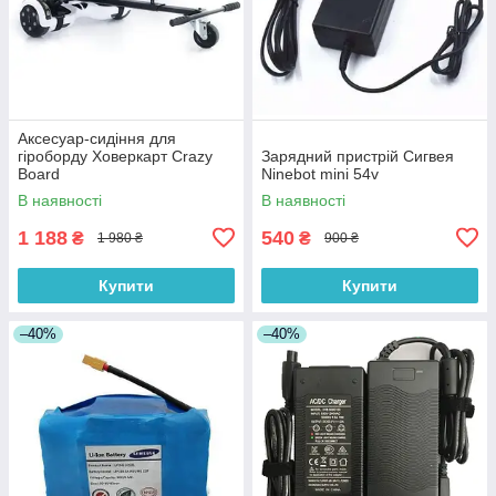
Аксесуар-сидіння для
гіроборду Ховеркарт Crazy
Зарядний пристрій Сигвея
Board
Ninebot mini 54v
В наявності
В наявності
1 188
540
₴
₴
1 980 ₴
900 ₴
Купити
Купити
–40%
–40%