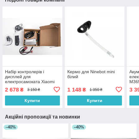
Набір контролерів і
Кермо для Ninebot mini
Акум
дисплей для
білий
елек
електросамоката Xiaomi
M36
m365
2 678
1 148
3 3
₴
₴
3 150 ₴
1 350 ₴
Купити
Купити
Акційні пропозиції та новинки
–40%
–40%