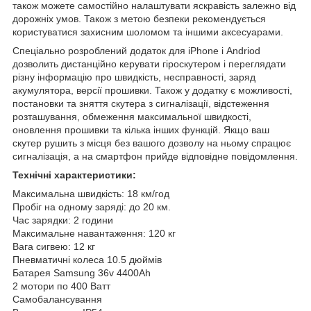
також можете самостійно налаштувати яскравість залежно від
дорожніх умов. Також з метою безпеки рекомендується
користуватися захисним шоломом та іншими аксесуарами.
Спеціально розроблений додаток для iPhone і Andriod
дозволить дистанційно керувати гіроскутером і переглядати
різну інформацію про швидкість, несправності, заряд
акумулятора, версії прошивки. Також у додатку є можливості,
постановки та зняття скутера з сигналізації, відстеження
розташування, обмеження максимальної швидкості,
оновлення прошивки та кілька інших функцій. Якщо ваш
скутер рушить з місця без вашого дозволу на ньому спрацює
сигналізація, а на смартфон прийде відповідне повідомлення.
Технічні характеристики:
Максимальна швидкість: 18 км/год
Пробіг на одному заряді: до 20 км.
Час зарядки: 2 години
Максимальне навантаження: 120 кг
Вага сигвею: 12 кг
Пневматичні колеса 10.5 дюймів
Батарея Samsung 36v 4400Ah
2 мотори по 400 Ватт
Самобалансування