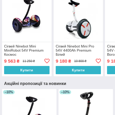
Сігвей Ninebot Mini
Сігвей Ninebot Mini Pro
Сігв
MiniRobot 54V Premium
54V 4400Ah Premium
54V
Космос
Білий
Вого
9 563
9 180
9 1
₴
₴
11 250 ₴
10 800 ₴
Купити
Купити
Акційні пропозиції та новинки
–10%
–10%