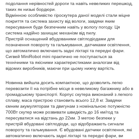
подолання нерівностей дороги та навіть невеликих перешкод,
таких як низькі бордюри.
Відмінною особливістю гіроскутера даної моделі стали міцне
покриття та система захисту від вологи, завдяки яким
пересування буде безпечним навіть у вологу погоду. Ця
система надійно захищає механізм від пилу.
Пристрій оснащений вбудованими світлодіодами для
позначення повороту та гальмування, датчиками освітлення,
що автоматично включають задні ліхтарі та передні фари.
Сигвей MiniRobot mini практично не поступається за
технічними та якісними характеристиками аналогам від
відомих виробників, маючи при цьому нижчу вартість.
Новинка вийшла досить компактною, що дозволить легко
перевозити її на потрібне місце в невеликому багажнику або в
громадському транспорті. Корпус скутера виконаний з легкого
сплаву, маса пристрою становить всього 12,8 кг. Завдяки
ємним акумуляторам та двигунам з номінальною потужністю
700Вт скутер може розвивати швидкість до 16 км/год та
пересуватися на відстань до 22км. З метою безпеки у
пристрій вбудовані світлодіоди, що відображають сигнали
повороту та гальмування. Є вбудовані датчики освітлення, які
автоматично включають задні ліхтарі та передні фари, ви