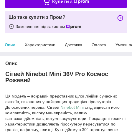
Купити з
Що таке купити з Пром?
Замовлення під захистом
Опис
Характеристики
Доставка
Оплата
Умови п
Опис
Сігвей Ninebot Mini 36V Pro Космос
Рожевий
Ця модель – яскравий представник цілої лінійки сучасних
сигвеїв, виконаних у найкращих традиціях гіроскутерів.
До основних переваг Сігвей
Ninebot Mini
слід віднести його
компактність, високу маневреність, велику
вантажопідйомність, потужні акумулятори. Покращені технічні
характеристики дозволяють гіроскутеру пересуватися по
гравію, асфальту, плитці. Кут підйому в 30° гарантує легке