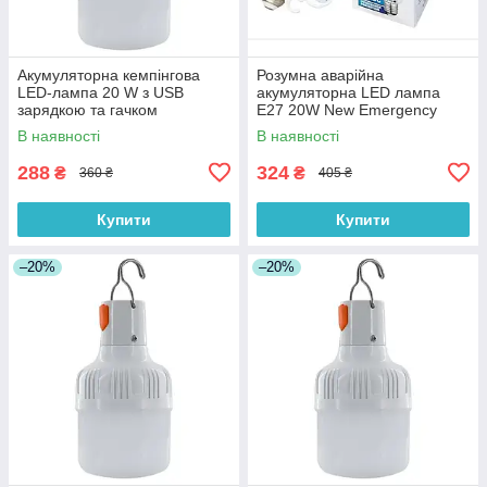
Акумуляторна кемпінгова
Розумна аварійна
LED-лампа 20 W з USB
акумуляторна LED лампа
зарядкою та гачком
E27 20W New Emergency
lamp LMR 0018 із захистом
В наявності
В наявності
від перезаряду
288
324
₴
₴
360 ₴
405 ₴
Купити
Купити
–20%
–20%