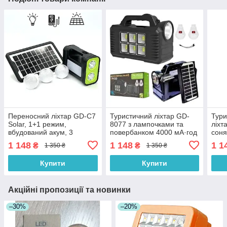
Переносний ліхтар GD-C7
Туристичний ліхтар GD-
Тури
Solar, 1+1 режим,
8077 з лампочками та
ліхт
вбудований акум, 3
повербанком 4000 мА·год
соня
лампочки 3 W, USB-вихід,
Powe
1 148
1 148
1 1
₴
₴
1 350 ₴
1 350 ₴
сонячна станція
раді
Купити
Купити
Акційні пропозиції та новинки
–30%
–20%