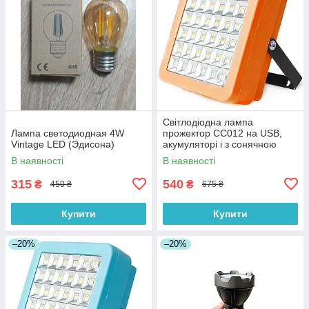
Світлодіодна лампа
Лампа светодиодная 4W
прожектор СС012 на USB,
Vintage LED (Эдисона)
акумуляторі і з сонячною
панеллю 100 Вт, оранжева
В наявності
В наявності
315
540
₴
₴
450 ₴
675 ₴
Купити
Купити
–20%
–20%