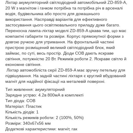
Ліхтар акумуляторний світлодіодний автомобільний ZD-859-A,
20 W з магнітом і гачком потрібна та потрібна річ в арсеналі
водія, будівельника або просто для домашнього
використання. Насправді варіантів для ефективного
застосування цього освітлювального приладу дуже багато.
Переносна лампа-ліхтар моделі ZD-859-A цікава тим, що має
компактні габарити та розміри. Корпус прямокутної форми з
довгою ручкою для утримання. На фронтальній частині
пристрою розміщений великий світлодіодний блок, який
займає, по суті, весь простір. Діоди COB дають яскраве
світіння, потужністю 20 Вт. Режимів роботи 2. Яскраве світло й
економне світіння.
Ліхтар автомобіліста серії ZD-859-A має зручну петельку для
підвішування. На задній частині ліхтаря є круглий вбудований
магніт для надійної фіксації на металевій поверхні.
Тип живлення: акумуляторний
Зарядне устрво: 4.2в 800мА в комплекті
Тип діода: COB
Матеріал: Пластик
Кількість діодів: 1
Кількість режимів роботи: 2 (100%, 50%)
Розміри: 340x67x56 мм
Додаткові характеристики: магніт, гак