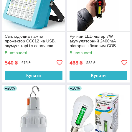
Світлодіодна лампа
Ручний LED ліхтар 7W
прожектор СС012 на USB,
акумуляторний 2400mA
акумуляторі і з сонячною
ліхтарик з боковим COB
панеллю 100 Вт,
світильником USB зарядка
В наявності
В наявності
Gold Silver GS-845
540
468
₴
₴
675 ₴
585 ₴
Купити
Купити
–20%
–20%