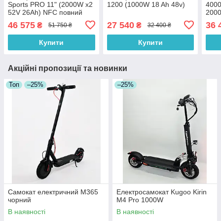
Sports PRO 11" (2000W x2
1200 (1000W 18 Ah 48v)
4000
52V 26Ah) NFC повний
200
привід
46 575
27 540
36 
₴
₴
51 750 ₴
32 400 ₴
Купити
Купити
Акційні пропозиції та новинки
Топ
–25%
–25%
Самокат електричний M365
Електросамокат Kugoo Kirin
чорний
M4 Pro 1000W
В наявності
В наявності