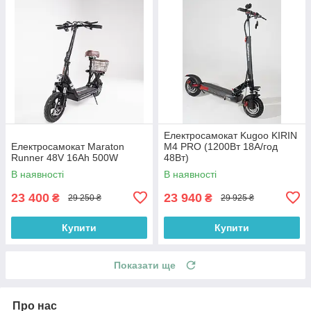
Електросамокат Kugoo KIRIN
Електросамокат Maraton
M4 PRO (1200Вт 18А/год
Runner 48V 16Ah 500W
48Вт)
В наявності
В наявності
23 400
23 940
₴
₴
29 250 ₴
29 925 ₴
Купити
Купити
Показати ще
Про нас