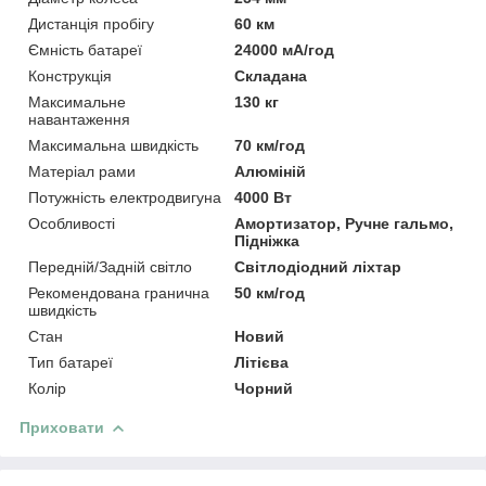
Дистанція пробігу
60 км
Ємність батареї
24000 мА/год
Конструкція
Складана
Максимальне
130 кг
навантаження
Максимальна швидкість
70 км/год
Матеріал рами
Алюміній
Потужність електродвигуна
4000 Вт
Особливості
Амортизатор, Ручне гальмо,
Підніжка
Передній/Задній світло
Світлодіодний ліхтар
Рекомендована гранична
50 км/год
швидкість
Стан
Новий
Тип батареї
Літієва
Колір
Чорний
Приховати