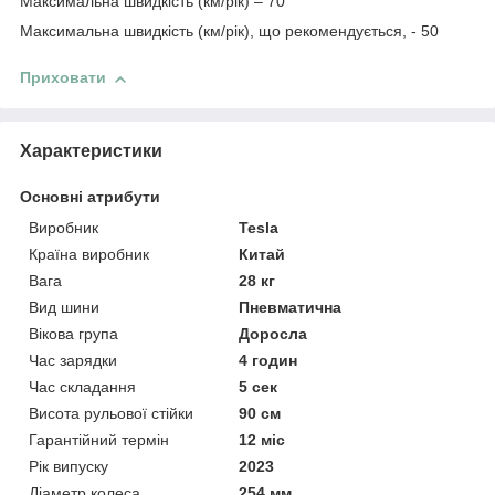
Максимальна швидкість (км/рік) – 70
Максимальна швидкість (км/рік), що рекомендується, - 50
Приховати
Характеристики
Основні атрибути
Виробник
Tesla
Країна виробник
Китай
Вага
28 кг
Вид шини
Пневматична
Вікова група
Доросла
Час зарядки
4 годин
Час складання
5 сек
Висота рульової стійки
90 см
Гарантійний термін
12 міс
Рік випуску
2023
Діаметр колеса
254 мм