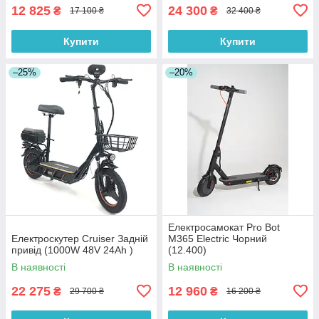
12 825
24 300
₴
₴
17 100 ₴
32 400 ₴
Купити
Купити
–25%
–20%
Електросамокат Pro Bot
Електроскутер Cruiser Задній
M365 Electric Чорний
привід (1000W 48V 24Ah )
(12.400)
В наявності
В наявності
22 275
12 960
₴
₴
29 700 ₴
16 200 ₴