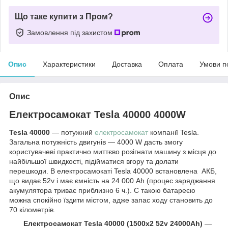
Що таке купити з Пром?
Замовлення під захистом
Опис
Характеристики
Доставка
Оплата
Умови п
Опис
Електросамокат Tesla 40000 4000W
Tesla 40000
— потужний
електросамокат
компанії Tesla.
Загальна потужність двигунів — 4000 W дасть змогу
користувачеві практично миттєво розігнати машину з місця до
найбільшої швидкості, підійматися вгору та долати
перешкоди. В електросамокаті Tesla 40000 встановлена АКБ,
що видає 52v і має ємність на 24 000 Ah (процес заряджання
акумулятора триває приблизно 6 ч.). C такою батареєю
можна спокійно їздити містом, адже запас ходу становить до
70 кілометрів.
Електросамокат Tesla 40000 (1500х2 52v 24000Ah)
—