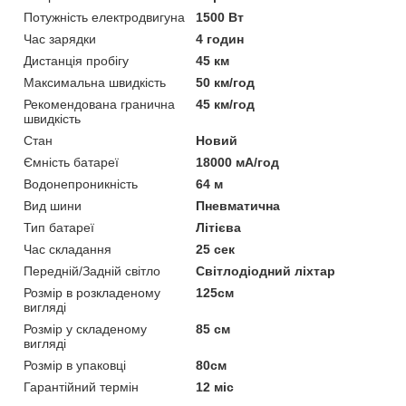
Потужність електродвигуна
1500 Вт
Час зарядки
4 годин
Дистанція пробігу
45 км
Максимальна швидкість
50 км/год
Рекомендована гранична
45 км/год
швидкість
Стан
Новий
Ємність батареї
18000 мА/год
Водонепроникність
64 м
Вид шини
Пневматична
Тип батареї
Літієва
Час складання
25 сек
Передній/Задній світло
Світлодіодний ліхтар
Розмір в розкладеному
125см
вигляді
Розмір у складеному
85 см
вигляді
Розмір в упаковці
80см
Гарантійний термін
12 міс