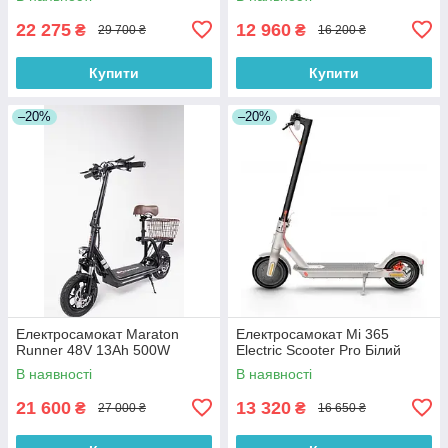
22 275
12 960
₴
₴
29 700 ₴
16 200 ₴
Купити
Купити
–20%
–20%
Електросамокат Maraton
Електросамокат Mi 365
Runner 48V 13Ah 500W
Electric Scooter Pro Білий
В наявності
В наявності
21 600
13 320
₴
₴
27 000 ₴
16 650 ₴