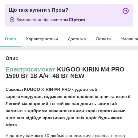
Що таке купити з Пром?
Замовлення під захистом
Опис
Характеристики
Доставка
Оплата
Умови п
Опис
Електросамокат
KUGOO KIRIN M4 PRO
1500 Вт 18 А/ч 48 Вт NEW
Самокат
KUGOO KIRIN M4 PRO
чудово собі
зарекомендував, відмінне співвідношення ціни та якості!
Легкий маневрений і в той же час досить швидкий
самокат з добрими позашляховими характеристиками
відмінно підійде практично для всіх доріг будь-якого
міста.
У даному самокаті 10 дюймові пневматичні колеса, велика