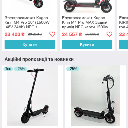
Электросамокат Kugoo
Електросамокат Kugoo
Елек
Kirin M4 Pro 10" (1500W
Kirin M4 Pro MAX Задній
KIRI
48V 24Ah) NFC з
привід NFC карти 1500w
год 
сидінням
48v 21ah NEW
23 400
24 557
23 
₴
₴
29 250 ₴
28 890 ₴
Купити
Купити
Акційні пропозиції та новинки
Топ
–25%
–25%