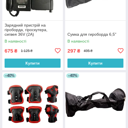
Зарядний пристрій на
гіроборда, гіроскутера,
сигвея 36V (2A)
Сумка для гироборда 6,5"
В наявності
В наявності
675
297
₴
₴
1 125 ₴
495 ₴
Купити
Купити
–40%
–40%