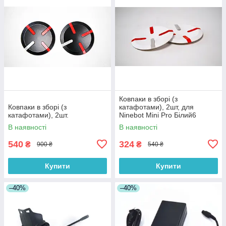
Ковпаки в зборі (з
Ковпаки в зборі (з
катафотами), 2шт, для
катафотами), 2шт.
Ninebot Mini Pro Білий6
В наявності
В наявності
540
324
₴
₴
900 ₴
540 ₴
Купити
Купити
–40%
–40%