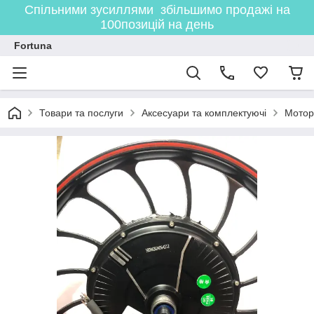
Спільними зусиллями збільшимо продажі на
100позицій на день
Fortuna
Товари та послуги
Аксесуари та комплектуючі
Мотор