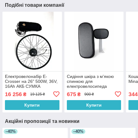
Подібні товари компанії
Електровелонабір E-
Сидіння шкіра з м'якою
Коши
Crosser на 26" 500W, 36V,
спинкою для
Mina
16Аh АКБ СУМКА
електровелосипеда
Мінако Minako
16 256
675
344
₴
₴
19 125 ₴
900 ₴
Купити
Купити
Акційні пропозиції та новинки
–40%
–40%