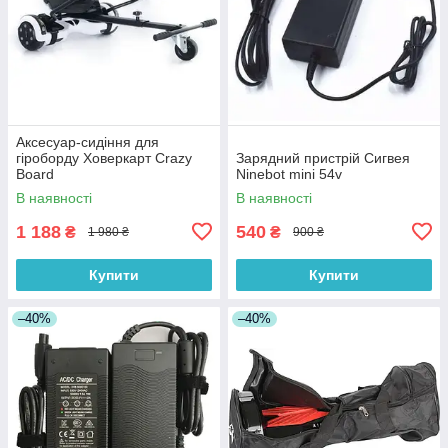
Аксесуар-сидіння для
гіроборду Ховеркарт Crazy
Зарядний пристрій Сигвея
Board
Ninebot mini 54v
В наявності
В наявності
1 188
540
₴
₴
1 980 ₴
900 ₴
Купити
Купити
–40%
–40%