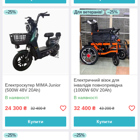
–25%
Для ветеранів!
–25%
Електричний візок для
Електроскутер MIMA Junior
інвалідів повнопривідна
(500W 48V 20Ah)
(1000W 60V 20Ah)
В наявності
В наявності
24 300
32 400
₴
₴
32 400 ₴
43 200 ₴
Купити
Купити
–25%
–25%