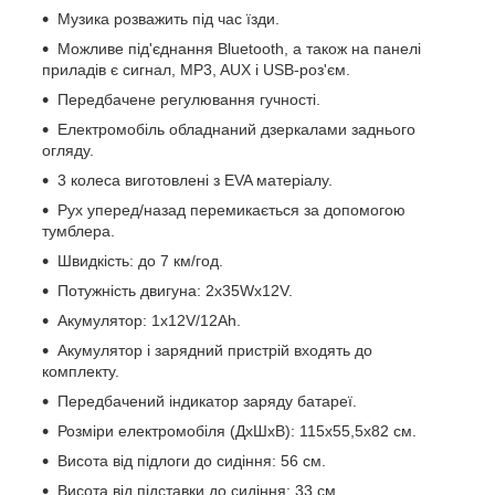
Музика розважить під час їзди.
Можливе під'єднання Bluetooth, а також на панелі
приладів є сигнал, MP3, AUX і USB-роз'єм.
Передбачене регулювання гучності.
Електромобіль обладнаний дзеркалами заднього
огляду.
3 колеса виготовлені з EVA матеріалу.
Рух уперед/назад перемикається за допомогою
тумблера.
Швидкість: до 7 км/год.
Потужність двигуна: 2х35Wх12V.
Акумулятор: 1х12V/12Ah.
Акумулятор і зарядний пристрій входять до
комплекту.
Передбачений індикатор заряду батареї.
Розміри електромобіля (ДхШхВ): 115х55,5х82 см.
Висота від підлоги до сидіння: 56 см.
Висота від підставки до сидіння: 33 см.