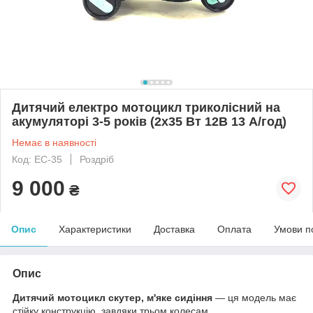
Дитячий електро мотоцикл триколісний на
акумуляторі 3-5 років (2х35 Вт 12В 13 А/год)
Немає в наявності
Код: ЕС-35
Роздріб
9 000
₴
Опис
Характеристики
Доставка
Оплата
Умови п
Опис
Дитячий мотоцикл скутер, м'яке сидіння
— ця модель має
стійку конструкцію, завдяки трьом колесам.