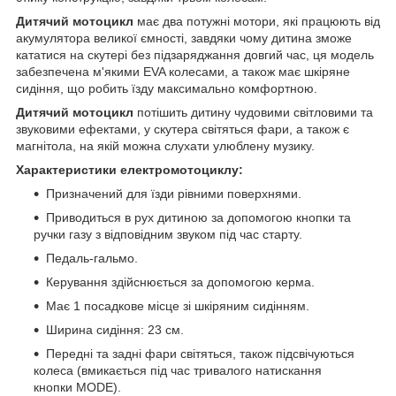
Дитячий мотоцикл
має два потужні мотори, які працюють від
акумулятора великої ємності, завдяки чому дитина зможе
кататися на скутері без підзаряджання довгий час, ця модель
забезпечена м'якими EVA колесами, а також має шкіряне
сидіння, що робить їзду максимально комфортною.
Дитячий мотоцикл
потішить дитину чудовими світловими та
звуковими ефектами, у скутера світяться фари, а також є
магнітола, на якій можна слухати улюблену музику.
Характеристики електромотоциклу:
Призначений для їзди рівними поверхнями.
Приводиться в рух дитиною за допомогою кнопки та
ручки газу з відповідним звуком під час старту.
Педаль-гальмо.
Керування здійснюється за допомогою керма.
Має 1 посадкове місце зі шкіряним сидінням.
Ширина сидіння: 23 см.
Передні та задні фари світяться, також підсвічуються
колеса (вмикається під час тривалого натискання
кнопки MODE).