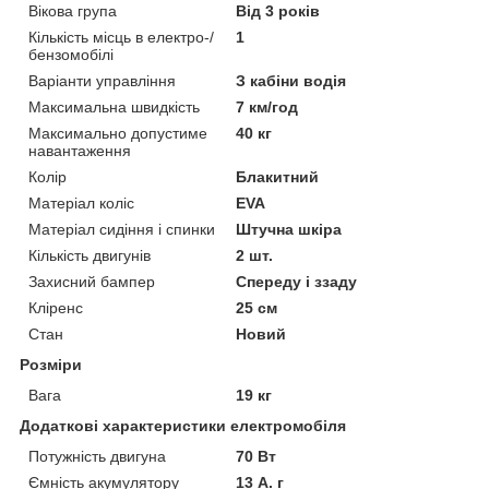
Вікова група
Від 3 років
Кількість місць в електро-/
1
бензомобілі
Варіанти управління
З кабіни водія
Максимальна швидкість
7 км/год
Максимально допустиме
40 кг
навантаження
Колір
Блакитний
Матеріал коліс
EVA
Матеріал сидіння і спинки
Штучна шкіра
Кількість двигунів
2 шт.
Захисний бампер
Спереду і ззаду
Кліренс
25 см
Стан
Новий
Розміри
Вага
19 кг
Додаткові характеристики електромобіля
Потужність двигуна
70 Вт
Ємність акумулятору
13 А. г