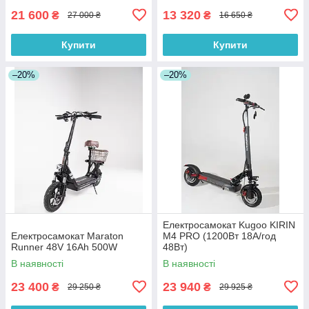
21 600
13 320
₴
₴
27 000 ₴
16 650 ₴
Купити
Купити
–20%
–20%
Електросамокат Kugoo KIRIN
Електросамокат Maraton
M4 PRO (1200Вт 18А/год
Runner 48V 16Ah 500W
48Вт)
В наявності
В наявності
23 400
23 940
₴
₴
29 250 ₴
29 925 ₴