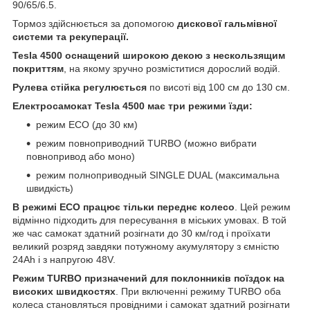
90/65/6.5.
Тормоз здійснюється за допомогою
дискової гальмівної
системи та рекуперації.
Tesla 4500 оснащений широкою декою з нескользящим
покриттям
, на якому зручно розміститися дорослий водій.
Рулева стійка регулюється
по висоті від 100 см до 130 см.
Електросамокат Tesla 4500 має три режими їзди:
режим ЕСО (до 30 км)
режим повноприводний TURBO (можно вибрати
повнопривод або моно)
режим полноприводный SINGLE DUAL (максимальна
швидкість)
В режимі ECO працює тільки переднє колесо
. Цей режим
відмінно підходить для пересування в міських умовах. В той
же час самокат здатний розігнати до 30 км/год і проїхати
великий розряд завдяки потужному акумулятору з ємністю
24Ah і з напругою 48V.
Режим TURBO призначений для поклонників поїздок на
високих швидкостях
. При включенні режиму TURBO оба
колеса становляться провідними і самокат здатний розігнати