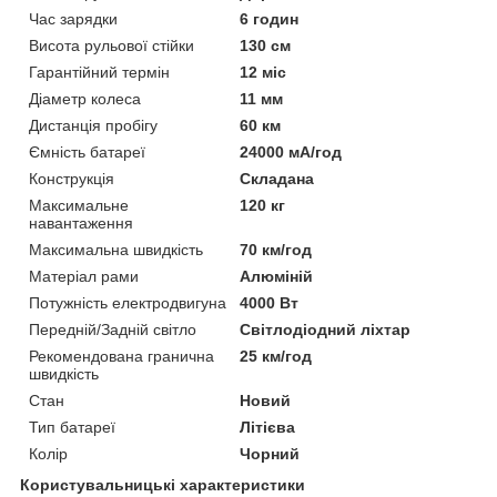
Час зарядки
6 годин
Висота рульової стійки
130 см
Гарантійний термін
12 міс
Діаметр колеса
11 мм
Дистанція пробігу
60 км
Ємність батареї
24000 мА/год
Конструкція
Складана
Максимальне
120 кг
навантаження
Максимальна швидкість
70 км/год
Матеріал рами
Алюміній
Потужність електродвигуна
4000 Вт
Передній/Задній світло
Світлодіодний ліхтар
Рекомендована гранична
25 км/год
швидкість
Стан
Новий
Тип батареї
Літієва
Колір
Чорний
Користувальницькі характеристики