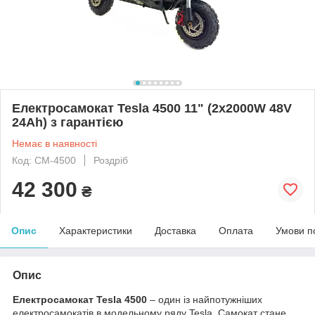
Електросамокат Tesla 4500 11" (2х2000W 48V
24Ah) з гарантією
Немає в наявності
Код: CM-4500
Роздріб
42 300
₴
Опис
Характеристики
Доставка
Оплата
Умови п
Опис
Електросамокат Tesla 4500
– один із найпотужніших
електросамокатів в модельному ряду Tesla. Самокат стане