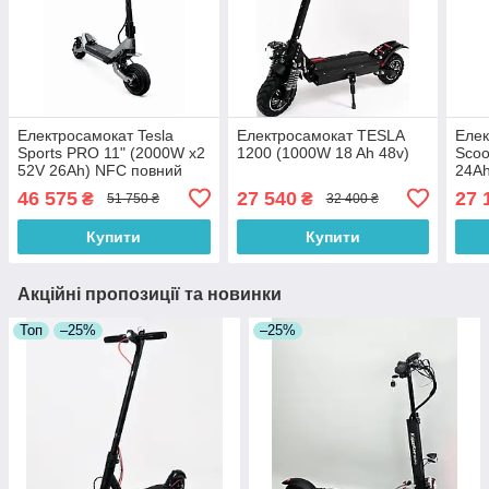
Електросамокат Tesla
Електросамокат TESLA
Елек
Sports PRO 11" (2000W x2
1200 (1000W 18 Ah 48v)
Scoo
52V 26Ah) NFC повний
24A
привід
46 575
27 540
27 
₴
₴
51 750 ₴
32 400 ₴
Купити
Купити
Акційні пропозиції та новинки
Топ
–25%
–25%