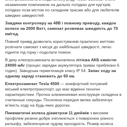
незамінним помічником на дальніх поїздках для кур'єрів,
поїздках поза містом по складним трасам або для любителів
швидких швидкостей.
Завдяки контролеру на 48В і повному приводу, каждое
колесо на 2000 Ватт, самокат розвиває швидкість до 70
км/год.
Повний привід дозволить користувачеві практично миттєво
розігнати самокат з місця до найбільшої швидкості, легко
підняти під горку і подолати поміхи.
В деку електросамоката встановлена
літієва АКБ ємністю
24000 мАг
(процес зарядки акумулятора триває приблизно 6
годин). Заводська герметизація класу IP 54.
Запас ходу на
одному заряді становить до 60 км.
Електросамокат Tesla 4500
— комфортний потужний
міський електротранспорт, що має відмінні технічні
характеристики. Прочна алюминиевая конструкція складена в
считанные секунды. Посилена передня вилка забезпечує
м'якість ходу на будь-яких дорогах.
Пневматичні колеса діаметром 11 дюймів
з високим
профілем резини добре зчіплюються з поверхнею різного
рельєфу, забезпечуючи чудову прохідність. Розмір колеса