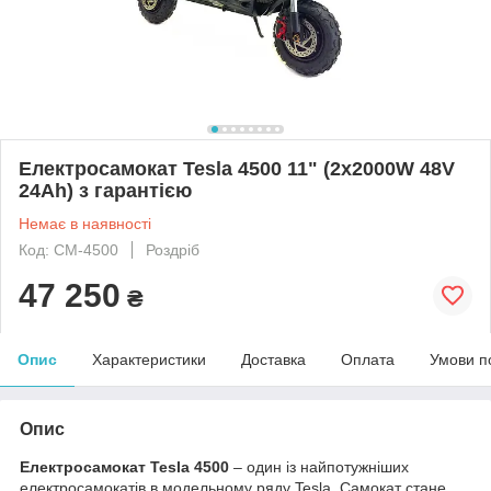
Електросамокат Tesla 4500 11" (2х2000W 48V
24Ah) з гарантією
Немає в наявності
Код: CM-4500
Роздріб
47 250
₴
Опис
Характеристики
Доставка
Оплата
Умови п
Опис
Електросамокат Tesla 4500
– один із найпотужніших
електросамокатів в модельному ряду Tesla. Самокат стане