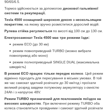
90/65/6.5.
Тормоз здійснюється за допомогою
дискової гальмівної
системи та рекуперації.
Tesla 4500 оснащений широкою декою з нескользящим
покриттям
, на якому зручно розміститися дорослий водій.
Рулева стійка регулюється
по висоті від 100 см до 130 см.
Електросамокат Tesla 4500 має три режими їзди:
режим ЕСО (до 30 км)
режим повноприводний TURBO (можно вибрати
повнопривод або моно)
режим полноприводный SINGLE DUAL (максимальна
швидкість)
В режимі ECO працює тільки переднє колесо
. Цей режим
відмінно підходить для пересування в міських умовах. В той
же час самокат здатний розігнати до 30 км/год і проїхати
великий розряд завдяки потужному акумулятору з ємністю
24Ah і з напругою 48V.
Режим TURBO призначений для поклонників поїздок на
високих швидкостях
. При включенні режиму TURBO оба
колеса становляться провідними і самокат здатний розігнати