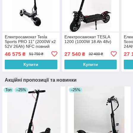
Електросамокат Tesla
Електросамокат TESLA
Елек
Sports PRO 11" (2000W x2
1200 (1000W 18 Ah 48v)
Scoo
52V 26Ah) NFC повний
24A
привід
46 575
27 540
27 
₴
₴
51 750 ₴
32 400 ₴
Купити
Купити
Акційні пропозиції та новинки
Топ
–25%
–25%