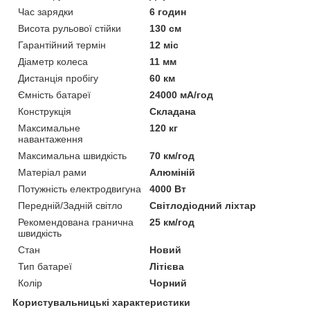
Час зарядки
6 годин
Висота рульової стійки
130 см
Гарантійний термін
12 міс
Діаметр колеса
11 мм
Дистанція пробігу
60 км
Ємність батареї
24000 мА/год
Конструкція
Складана
Максимальне
120 кг
навантаження
Максимальна швидкість
70 км/год
Матеріал рами
Алюміній
Потужність електродвигуна
4000 Вт
Передній/Задній світло
Світлодіодний ліхтар
Рекомендована гранична
25 км/год
швидкість
Стан
Новий
Тип батареї
Літієва
Колір
Чорний
Користувальницькі характеристики