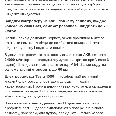
незамінним помічником на дальніх поїздках для кур'єрів,
поїздках поза містом по складним трасам або для любителів
швидких швидкостей.
Завдяки контролеру на 48В і повному приводу, каждое
колесо на 2000 Ватт, самокат розвиває швидкість до 70
км/год.
Повний привід дозволить користувачеві практично миттєво
розігнати самокат з місця до найбільшої швидкості, легко
підняти під горку і подолати поміхи.
В деку електросамоката встановлена
літієва АКБ ємністю
24000 мАг
(процес зарядки акумулятора триває приблизно 6
годин). Заводська герметизація класу IP 54.
Запас ходу на
одному заряді становить до 60 км.
Електросамокат Tesla 4500
— комфортний потужний
міський електротранспорт, що має відмінні технічні
характеристики. Прочна алюминиевая конструкція складена в
считанные секунды. Посилена передня вилка забезпечує
м'якість ходу на будь-яких дорогах.
Пневматичні колеса діаметром 11 дюймів
з високим
профілем резини добре зчіплюються з поверхнею різного
рельєфу, забезпечуючи чудову прохідність. Розмір колеса