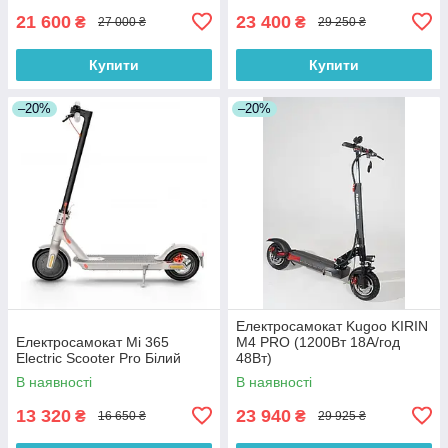
21 600
23 400
₴
₴
27 000 ₴
29 250 ₴
Купити
Купити
–20%
–20%
Електросамокат Kugoo KIRIN
Електросамокат Mi 365
M4 PRO (1200Вт 18А/год
Electric Scooter Pro Білий
48Вт)
В наявності
В наявності
13 320
23 940
₴
₴
16 650 ₴
29 925 ₴