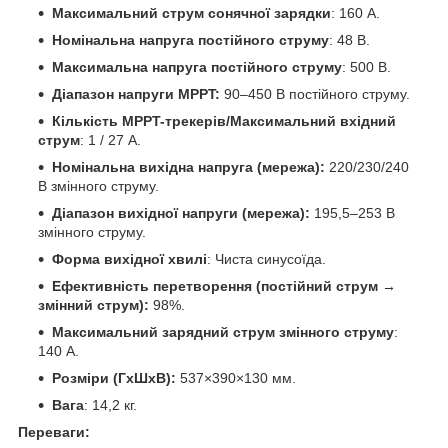
Максимальний струм сонячної зарядки
: 160 А.
Номінальна напруга постійного струму
: 48 В.
Максимальна напруга постійного струму
: 500 В.
Діапазон напруги MPPT:
90–450 В постійного струму.
Кількість MPPT-трекерів/Максимальний вхідний
струм
: 1 / 27 А.
Номінальна вихідна напруга (мережа):
220/230/240
В змінного струму.
Діапазон вихідної напруги (мережа):
195,5–253 В
змінного струму.
Форма вихідної хвилі
: Чиста синусоїда.
Ефективність перетворення (постійний струм →
змінний струм):
98%.
Максимальний зарядний струм змінного струму
:
140 А.
Розміри (ГхШхВ):
537×390×130 мм.
Вага
: 14,2 кг.
Переваги: