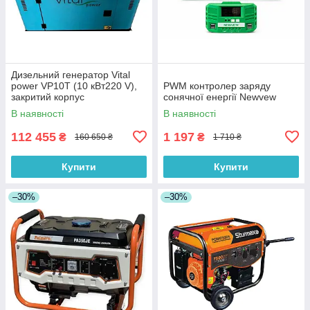
Дизельний генератор Vital
power VP10T (10 кВт220 V),
PWM контролер заряду
закритий корпус
сонячної енергії Newvew
В наявності
В наявності
112 455
1 197
₴
₴
160 650 ₴
1 710 ₴
Купити
Купити
–30%
–30%