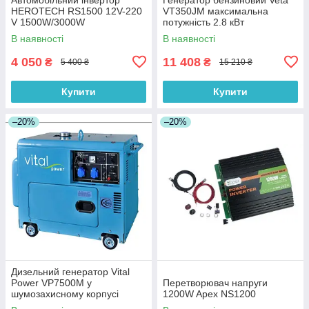
HEROTECH RS1500 12V-220
VT350JM максимальна
V 1500W/3000W
потужність 2.8 кВт
В наявності
В наявності
4 050
11 408
₴
₴
5 400 ₴
15 210 ₴
Купити
Купити
–20%
–20%
Дизельний генератор Vital
Power VP7500M у
Перетворювач напруги
шумозахисному корпусі
1200W Apex NS1200