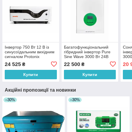
Інвертор 750 Вт 12 В із
Багатофункціональний
Соня
синусоїдальним вихідним
гібридний інвертор Pure
інве
сигналом Protonix
Sine Wave 3000 Вт 24В
3000
24 525
22 500
20 
₴
₴
Купити
Купити
Акційні пропозиції та новинки
–30%
–30%