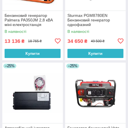
Бензиновий генератор
Sturmax PGM8780EN
Palmera PA350JM 2,8 кВА
Бензиновий генератор
міні-електростанція
однофазний
В наявності
В наявності
13 136
34 650
₴
₴
18 765 ₴
49 500 ₴
Купити
Купити
–25%
–25%
Автомобільний інвертор
Генератор бензиновий Veta