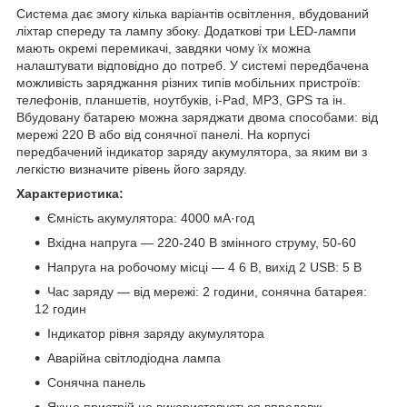
Система дає змогу кілька варіантів освітлення, вбудований
ліхтар спереду та лампу збоку. Додаткові три LED-лампи
мають окремі перемикачі, завдяки чому їх можна
налаштувати відповідно до потреб. У системі передбачена
можливість заряджання різних типів мобільних пристроїв:
телефонів, планшетів, ноутбуків, i-Pad, MP3, GPS та ін.
Вбудовану батарею можна заряджати двома способами: від
мережі 220 В або від сонячної панелі. На корпусі
передбачений індикатор заряду акумулятора, за яким ви з
легкістю визначите рівень його заряду.
Характеристика:
Ємність акумулятора: 4000 мА·год
Вхідна напруга — 220-240 В змінного струму, 50-60
Напруга на робочому місці — 4 6 В, вихід 2 USB: 5 В
Час заряду — від мережі: 2 години, сонячна батарея:
12 годин
Індикатор рівня заряду акумулятора
Аварійна світлодіодна лампа
Сонячна панель