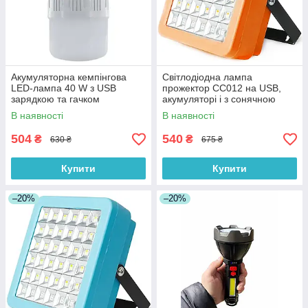
Акумуляторна кемпінгова
Світлодіодна лампа
LED-лампа 40 W з USB
прожектор СС012 на USB,
зарядкою та гачком
акумуляторі і з сонячною
панеллю 100 Вт, оранжева
В наявності
В наявності
504
540
₴
₴
630 ₴
675 ₴
Купити
Купити
–20%
–20%