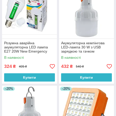
Розумна аварійна
Акумуляторна кемпінгова
акумуляторна LED лампа
LED-лампа 30 W з USB
E27 20W New Emergency
зарядкою та гачком
lamp LMR 0018 із захистом
В наявності
В наявності
від перезаряду
324
432
₴
₴
405 ₴
540 ₴
Купити
Купити
–20%
–20%