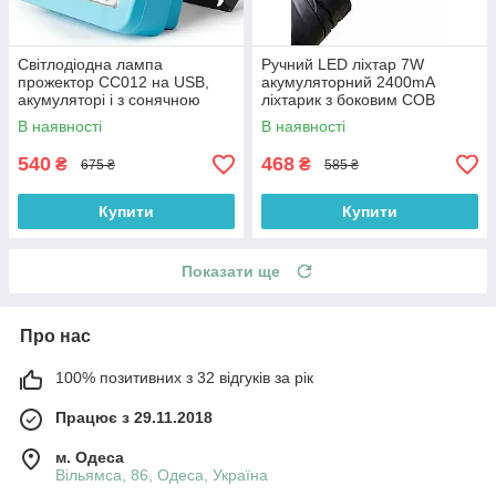
Світлодіодна лампа
Ручний LED ліхтар 7W
прожектор СС012 на USB,
акумуляторний 2400mA
акумуляторі і з сонячною
ліхтарик з боковим COB
панеллю 100 Вт,
світильником USB зарядка
В наявності
В наявності
Gold Silver GS-845
540
468
₴
₴
675 ₴
585 ₴
Купити
Купити
Показати ще
Про нас
100% позитивних з 32 відгуків за рік
Працює з 29.11.2018
м. Одеса
Вільямса, 86, Одеса, Україна