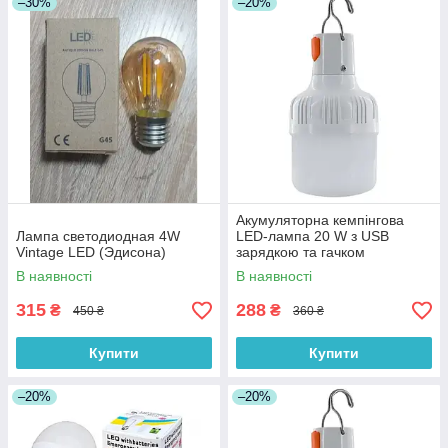
–30%
–20%
Акумуляторна кемпінгова
Лампа светодиодная 4W
LED-лампа 20 W з USB
Vintage LED (Эдисона)
зарядкою та гачком
В наявності
В наявності
315
288
₴
₴
450 ₴
360 ₴
Купити
Купити
–20%
–20%