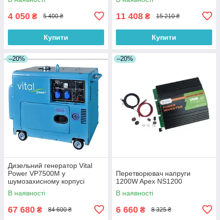
4 050
11 408
₴
₴
5 400 ₴
15 210 ₴
Купити
Купити
–20%
–20%
Дизельний генератор Vital
Power VP7500M у
Перетворювач напруги
шумозахисному корпусі
1200W Apex NS1200
В наявності
В наявності
67 680
6 660
₴
₴
84 600 ₴
8 325 ₴