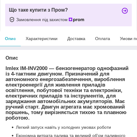
Що таке купити з Пром?
Замовлення під захистом
Опис
Характеристики
Доставка
Оплата
Умови п
Опис
Imlex IM-INV2000
— бензогенератор однофазний
із 4-тактним двигуном. Призначений для
автономного енергозабезпечення, вироблення
електроенергії для живлення приладів
освітлення, побутової техніки та електроніки,
електричних приладів та інструментів, для
заряджання автомобільних акумуляторів. Має
ручний старт. Двигун агрегата має хромований
поршень, тому вирізняється тихою та плавною
роботою.
Легкий запуск навіть у холодних умовах роботи
Економна витрата палива та великий об'єм паливного