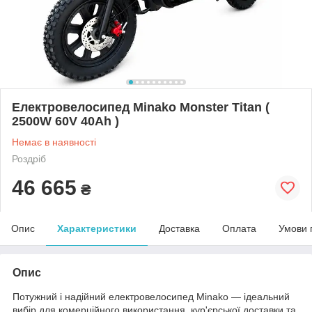
Електровелосипед Minako Monster Titan (
2500W 60V 40Ah )
Немає в наявності
Роздріб
46 665
₴
Опис
Характеристики
Доставка
Оплата
Умови 
Опис
Потужний і надійний електровелосипед Minako — ідеальний
вибір для комерційного використання, кур'єрської доставки та