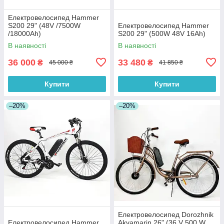
Електровелосипед Hammer
S200 29" (48V /7500W
Електровелосипед Hammer
/18000Ah)
S200 29" (500W 48V 16Ah)
В наявності
В наявності
36 000
33 480
₴
₴
45 000 ₴
41 850 ₴
Купити
Купити
–20%
–20%
Електровелосипед Dorozhnik
Електровелосипед Hammer
Akvamarin 26" (36 V 500 W,