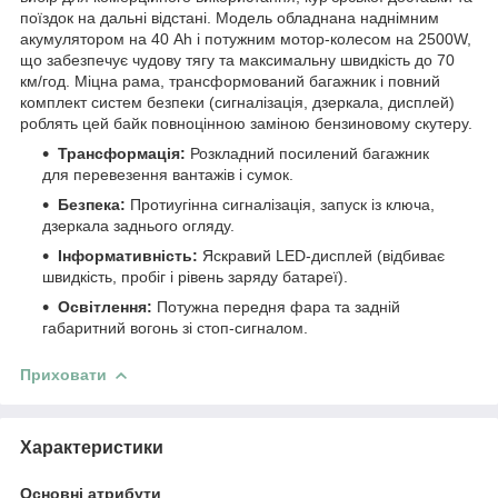
поїздок на дальні відстані. Модель обладнана наднімним
акумулятором на 40 Ah і потужним мотор-колесом на 2500W,
що забезпечує чудову тягу та максимальну швидкість до 70
км/год. Міцна рама, трансформований багажник і повний
комплект систем безпеки (сигналізація, дзеркала, дисплей)
роблять цей байк повноцінною заміною бензиновому скутеру.
Трансформація:
Розкладний посилений багажник
для перевезення вантажів і сумок.
Безпека:
Протиугінна сигналізація, запуск із ключа,
дзеркала заднього огляду.
Інформативність:
Яскравий LED-дисплей (відбиває
швидкість, пробіг і рівень заряду батареї).
Освітлення:
Потужна передня фара та задній
габаритний вогонь зі стоп-сигналом.
Приховати
Характеристики
Основні атрибути