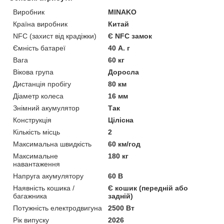
Виробник
MINAKO
Країна виробник
Китай
NFC (захист від крадіжки)
Є NFC замок
Ємність батареї
40 А. г
Вага
60 кг
Вікова група
Доросла
Дистанція пробігу
80 км
Діаметр колеса
16 мм
Знімний акумулятор
Так
Конструкція
Цілісна
Кількість місць
2
Максимальна швидкість
60 км/год
Максимальне
180 кг
навантаження
Напруга акумулятору
60 В
Наявність кошика /
Є кошик (передній або
багажника
задній)
Потужність електродвигуна
2500 Вт
Рік випуску
2026