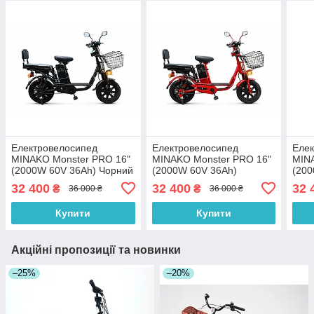
Eлектровелосипед
Eлектровелосипед
Eлек
MINAKO Monster PRO 16"
MINAKO Monster PRO 16"
MIN
(2000W 60V 36Ah) Чорний
(2000W 60V 36Ah)
(200
Червоний
32 400
32 400
32 
₴
₴
36 000 ₴
36 000 ₴
Купити
Купити
Акційні пропозиції та новинки
–25%
–20%