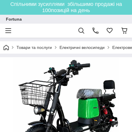
Спільними зусиллями збільшимо продажі на
100позицій на день
Fortuna
Товари та послуги
Електричні велосипеди
Електрове